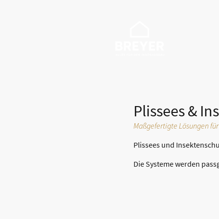
Startseite
Dachges
Plissees & I
Maßgefertigte Lösungen für
Plissees und Insektensch
Die Systeme werden passg