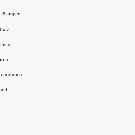
eelösungen
chutz
enster
üren
rehrahmen
tand