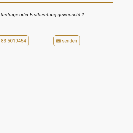
rage oder Erstberatung gewünscht ?
183 5019454
📧 senden