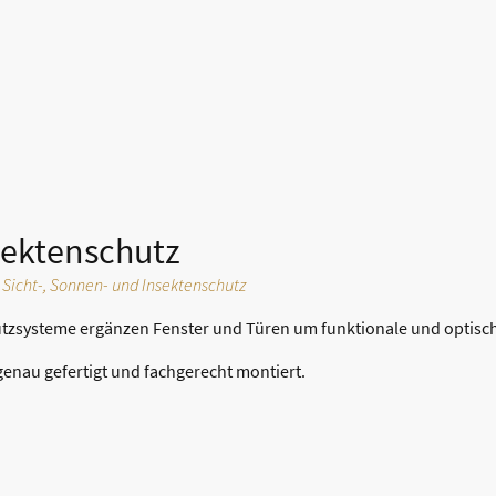
Innenausbau
Trockenbau
Bodenverlegung
Kell
chossdämmung
Fenster & Türen
Referenzen
Kontakt
nsektenschutz
 Sicht-, Sonnen- und Insektenschutz
utzsysteme ergänzen Fenster und Türen um funktionale und optis
enau gefertigt und fachgerecht montiert.